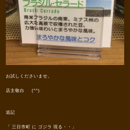
お試しくださいませ。
店主敬白 (^^)
追記
「 三日市町 に ゴジラ 現る・・」