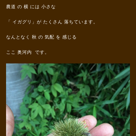
農道 の 横 には 小さな
「 イガグリ」が たくさん 落ちています。
なんとなく 秋 の 気配 を 感じる
ここ 奥河内 です。